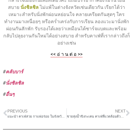
กลางใจเมืองกันเลยทีเดียวค่ะ แถมบรรยากาศยังร่มรื่น เย็น
สบาย
นั่งชิลชิล
ไม่แพ้ในต่างจังหวัดเช่นเดียวกัน เรียกได้ว่า
เหมาะสำหรับนั่งพักผ่อนหย่อนใจ คลายเครียดกันสุดๆ ใคร
ทำงานมาเหนื่อยๆ หรือคร่ำเคร่งกับการเรียน ลองแวะมานั่งพัก
ผ่อนกันสักพัก รับรองได้เลยว่าเหมือนได้ชาร์จแบตและพร้อม
กลับไปลุยงานกันใหม่ได้อย่างสบาย สำหรับคาเฟ่ที่เรากล่าวถึงก็
อย่างเช่น
<< อ่ า น ต่ อ >>
#
คลับบาร์
#
นั่งชิลชิล
#
อื่นๆ
PREVIOUS
NEXT
แนะนำ คาเฟ่สวย กาแฟอร่อย ในจังหวัดเชียงใหม่
ชายทุ่งน้ำขิงกะเคน คาเฟ่ที่แวดล้อมด้วยธรรมชาติ