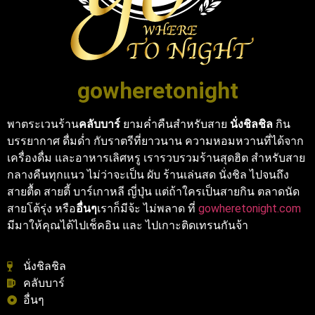
gowheretonight
พาตระเวนร้าน
คลับบาร์
ยามค่ำคืนสำหรับสาย
นั่งชิลชิล
กิน
บรรยากาศ ดื่มด่ำ กับราตรีที่ยาวนาน ความหอมหวานที่ได้จาก
เครื่องดื่ม และอาหารเลิศหรู เรารวบรวมร้านสุดฮิต สำหรับสาย
กลางคืนทุกแนว ไม่ว่าจะเป็น ผับ ร้านเล่นสด นั่งชิล ไปจนถึง
สายตื้ด สายตี้ บาร์เกาหลี ญี่ปุ่น แต่ถ้าใครเป็นสายกิน ตลาดนัด
สายโต้รุ่ง หรือ
อื่นๆ
เราก็มีจ้ะ ไม่พลาด ที่
gowheretonight.com
มีมาให้คุณได้ไปเช็คอิน และ ไปเกาะติดเทรนกันจ้า
นั่งชิลชิล
คลับบาร์
อื่นๆ