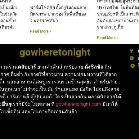
จังหวัด
เกาะสมุย ตั้งอยู่ทางภ
่อเป็นเมือง
ฟาร์มโชคชัย ตั้งอยู่ริมถนนสาย
ประเทศไทย ในพื้นที่จัง
ในจังหวัด
มิตรภาพ-ปากช่อง ในพื้นที่ของ
ราษฏร์ธานี เป็นเกาะที
 ค่อนข้าง
จ.นครราชสีมา
อันดับสองของบ้านเรา
ดียวค่ะ
จากเกาะภูเก็ต
Read More »
Read More »
gowheretonight
เวนร้าน
คลับบาร์
ยามค่ำคืนสำหรับสาย
นั่งชิลชิล
กิน
กาศ ดื่มด่ำ กับราตรีที่ยาวนาน ความหอมหวานที่ได้จาก
งดื่ม และอาหารเลิศหรู เรารวบรวมร้านสุดฮิต สำหรับสาย
นทุกแนว ไม่ว่าจะเป็น ผับ ร้านเล่นสด นั่งชิล ไปจนถึงสาย
ายตี้ บาร์เกาหลี ญี่ปุ่น แต่ถ้าใครเป็นสายกิน ตลาดนัดสายโต้
ือ
อื่นๆ
เราก็มีจ้ะ ไม่พลาด ที่
gowheretonight.com
มีมาให้
ไปเช็คอิน และ ไปเกาะติดเทรนกันจ้า