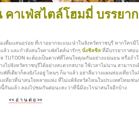
น คาเฟ่สไตล์โฮมมี่ บรรยา
รื่องดื่มแสนอร่อย ที่เราอยากจะแนะนำในจังหวัดราชบุรี หากใครม
ู่แล้ว และกำลังสนใจคาเฟ่สไตล์น่ารักๆ
นั่งชิลชิล
ที่มีบรรยากาศอบอ
อ Cafe TUTOON จะต้องเป็นคาเฟ่ที่โดนใจคุณกันอย่างแน่นอน หรือถ้า
างไปจังหวัดราชบุรีได้อย่างสะดวกสบาย ใช้เวลาไม่นาน สามารถเ
เฟ่ที่เดียวก็คงยังไงอยู่ ไหนๆ ก็มาแล้ว อย่าลืมวางแผนท่องเที่ยวในจ
องเที่ยวที่น่าสนใจหลายแห่ง ที่ไม่แพ้จังหวัดไหนในประเทศไทยเช่นก
นี้กันแล้ว ลองไปชมกันต่อนะคะว่าที่นี่มีอะไรน่าสนใจอีกบ้าง
<< อ่ า น ต่ อ >>