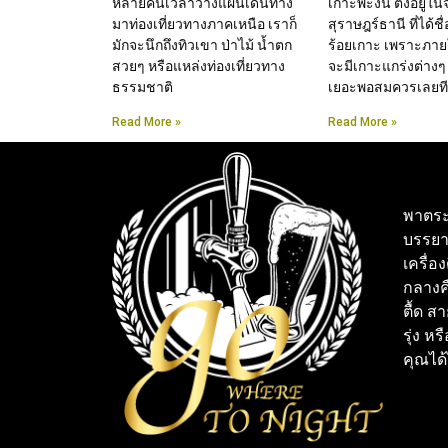
หลายคนเวลาวางแผนเดินทาง
เกาะพะงัน ตั้งอยู่ใน
มาท่องเที่ยวทางภาคเหนือ เราก็
สุราษฎร์ธานี ที่ได้ชื
มักจะนึกถึงทิวเขา ป่าไม้ น้ำตก
ร้อยเกาะ เพราะภาย
สวยๆ หรือแหล่งท่องเที่ยวทาง
จะมีเกาะแกร่งต่างๆ
ธรรมชาติ
เยอะพอสมควรเลยทีเ
Read More »
Read More »
พาตระ
บรรยา
เครื่อ
กลางคื
ตื้ด ส
รุ่ง หร
คุณได้