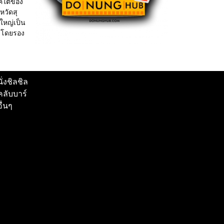
าคใต้ของ
หวัดสุ
่ใหญ่เป็น
 โดยรอง
นั่งชิลชิล
คลับบาร์
อื่นๆ