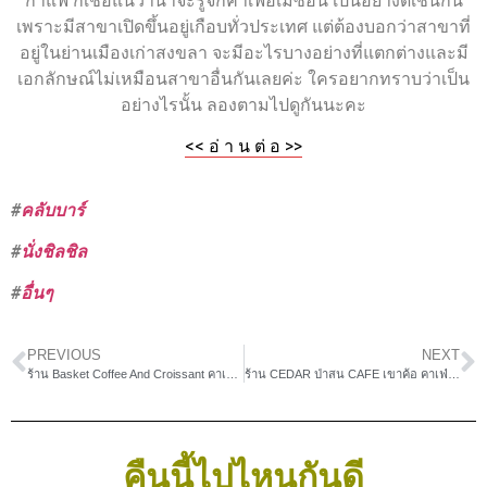
กาแฟ ก็เชื่อแน่ว่าน่าจะรู้จักคาเฟ่อเมซอน เป็นอย่างดีเช่นกัน
เพราะมีสาขาเปิดขึ้นอยู่เกือบทั่วประเทศ แต่ต้องบอกว่าสาขาที่
อยู่ในย่านเมืองเก่าสงขลา จะมีอะไรบางอย่างที่แตกต่างและมี
เอกลักษณ์ไม่เหมือนสาขาอื่นกันเลยค่ะ ใครอยากทราบว่าเป็น
อย่างไรนั้น ลองตามไปดูกันนะคะ
<< อ่ า น ต่ อ >>
#
คลับบาร์
#
นั่งชิลชิล
#
อื่นๆ
PREVIOUS
NEXT
ร้าน Basket Coffee And Croissant คาเฟ่ในสวนร่มรื่น สไตล์ Tropical
ร้าน CEDAR ป่าสน CAFE เขาค้อ คาเฟ่สวยท่ามกลางป่าสน
คืนนี้ไปไหนกันดี