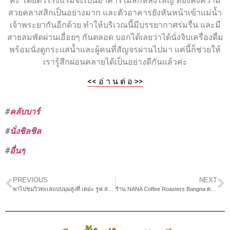
ค่ะ โดยตัวโรงแรมจะเป็นอาคารไม้สักหลังใหญ่ ที่ยังคงความ
สวยคลาสสิกเป็นอย่างมาก และตัวอาคารยังหันหน้าเข้าแม่น้ำ
เจ้าพระยากันอีกด้วย ทำให้บริเวณนี้มีบรรยากาศร่มรื่น และมี
สายลมพัดผ่านเอื่อยๆ กันตลอด บอกได้เลยว่าได้นั่งจิบเครื่องดื่ม
พร้อมนั่งดูกระแสน้ำและผู้คนที่สัญจรผ่านไปมา แค่นี้ก็ช่วยให้
เรารู้สึกผ่อนคลายได้เป็นอย่างดีกันแล้วค่ะ
<< อ่ า น ต่ อ >>
#
คลับบาร์
#
นั่งชิลชิล
#
อื่นๆ
PREVIOUS
NEXT
พาไปชมวิวทะเลแบบมุมสูงที่ เดอะ รูฟ สมุย คาเฟ่บนภูเขา
ร้าน NANA Coffee Roasters Bangna คาเฟ่สำหรับคนรักกาแฟและชา