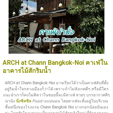
ARCH at Chann Bangkok-Noi คาเฟ่ใน
อาคารไม้สักริมน้ำ
ARCH at Chann Bangkok-Noi อาจเรียกได้ว่าเป็นคาเฟ่ลับที่ตั้ง
อยู่ริมน้ำใจกลางเมืองก็ว่าได้ เพราะถ้าไม่สังเกตดีๆ หรือมีใคร
แนะนำเราก็คงไม่คิดว่าในซอยนี้จะมีคาเฟ่ สวยๆ บรรยากาศดีๆ
น่านั่ง
นั่งชิลชิล
กันอย่างแน่นอน โดยคาเฟ่จะตั้งอยู่ในบริเวณ
ชั้นหนึ่งของโรงแรม Chann Bangkok Noi บางกอกน้อยนั่นเอง