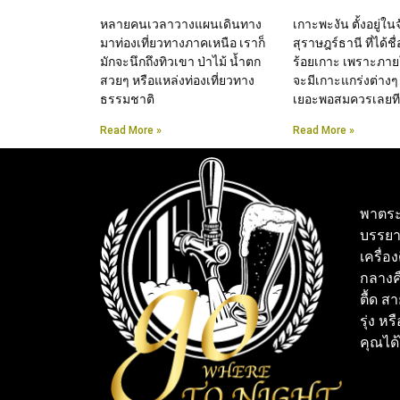
หลายคนเวลาวางแผนเดินทาง
เกาะพะงัน ตั้งอยู่ใน
มาท่องเที่ยวทางภาคเหนือ เราก็
สุราษฎร์ธานี ที่ได้ชื
มักจะนึกถึงทิวเขา ป่าไม้ น้ำตก
ร้อยเกาะ เพราะภาย
สวยๆ หรือแหล่งท่องเที่ยวทาง
จะมีเกาะแกร่งต่างๆ
ธรรมชาติ
เยอะพอสมควรเลยทีเ
Read More »
Read More »
พาตระ
บรรยา
เครื่อ
กลางคื
ตื้ด ส
รุ่ง หร
คุณได้