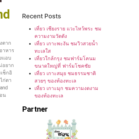
nd
Recent Posts
เที่ยว เชียงราย แวะไหว้พระ ชม
ความงามวัดดัง
องตาก
เที่ยว เกาะพะงัน ชมวิวสวยน้ำ
านอาหาร
ทะเลใส
ังแอบ
เที่ยวใกล้กรุง ชมฟาร์มโคนม
ไม่อยาก
ขนาดใหญ่ที่ ฟาร์มโชคชัย
เช็กอิ
เที่ยว เกาะสมุย ชมธรรมชาติ
ไก่ตา
สวยๆ ของท้องทะเล
 and
เที่ยว เกาะมุก ชมความงดงาม
นอน
ของท้องทะเล
Partner