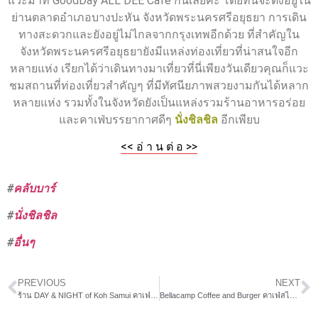
แวะมาที่ GoodDay ALL DEE Cafe กันเลยค่ะ โดยที่นี่จะตั้งอยู่ใน
ย่านตลาดอำเภอบางปะหัน จังหวัดพระนครศรีอยุธยา การเดิน
ทางสะดวกและยังอยู่ไม่ไกลจากกรุงเทพอีกด้วย ที่สำคัญใน
จังหวัดพระนครศรีอยุธยายังมีแหล่งท่องเที่ยวที่น่าสนใจอีก
หลายแห่ง เรียกได้ว่าเดินทางมาเที่ยวที่นี่เพียงวันเดียวคุณก็แวะ
ชมสถานที่ท่องเที่ยวสำคัญๆ ที่มีทัศนียภาพสวยงามกันได้หลาก
หลายแห่ง รวมทั้งในจังหวัดยังเป็นแหล่งรวมร้านอาหารอร่อย
และคาเฟ่บรรยากาศดีๆ
นั่งชิลชิล
อีกเพียบ
<< อ่ า น ต่ อ >>
#
คลับบาร์
#
นั่งชิลชิล
#
อื่นๆ
PREVIOUS
NEXT
ร้าน DAY & NIGHT of Koh Samui คาเฟ่บรรยากาศดีบนเกาะสมุย
Bellacamp Coffee and Burger คาเฟ่สไตล์แคมป์ปิ้ง