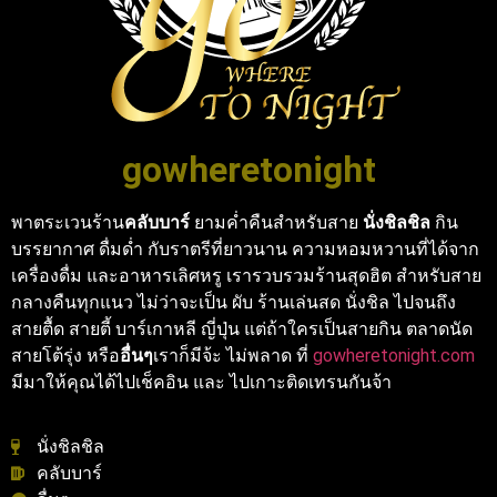
gowheretonight
พาตระเวนร้าน
คลับบาร์
ยามค่ำคืนสำหรับสาย
นั่งชิลชิล
กิน
บรรยากาศ ดื่มด่ำ กับราตรีที่ยาวนาน ความหอมหวานที่ได้จาก
เครื่องดื่ม และอาหารเลิศหรู เรารวบรวมร้านสุดฮิต สำหรับสาย
กลางคืนทุกแนว ไม่ว่าจะเป็น ผับ ร้านเล่นสด นั่งชิล ไปจนถึง
สายตื้ด สายตี้ บาร์เกาหลี ญี่ปุ่น แต่ถ้าใครเป็นสายกิน ตลาดนัด
สายโต้รุ่ง หรือ
อื่นๆ
เราก็มีจ้ะ ไม่พลาด ที่
gowheretonight.com
มีมาให้คุณได้ไปเช็คอิน และ ไปเกาะติดเทรนกันจ้า
นั่งชิลชิล
คลับบาร์