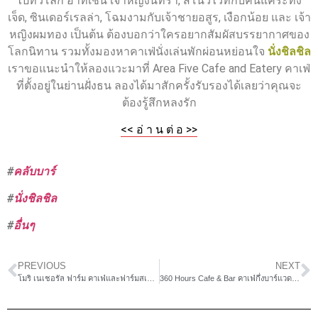
ไปทั่วโลก อาทิเช่น เจ้าหญิงนิทรา, สโนว์ไวท์กับคนแคระทั้ง
เจ็ด, ซินเดอร์เรลล่า, โฉมงามกับเจ้าชายอสูร, เงือกน้อย และ เจ้า
หญิงผมทอง เป็นต้น ต้องบอกว่าใครอยากสัมผัสบรรยากาศของ
โลกนิทาน รวมทั้งมองหาคาเฟ่นั่งเล่นพักผ่อนหย่อนใจ
นั่งชิลชิล
เราขอแนะนำให้ลองแวะมาที่ Area Five Cafe and Eatery คาเฟ่
ที่ตั้งอยู่ในย่านฝั่งธน ลองได้มาสักครั้งรับรองได้เลยว่าคุณจะ
ต้องรู้สึกหลงรัก
<< อ่ า น ต่ อ >>
#
คลับบาร์
#
นั่งชิลชิล
#
อื่นๆ
PREVIOUS
NEXT
โมริ เนเชอรัล ฟาร์ม คาเฟ่และฟาร์มสเตย์สไตล์ญี่ปุ่น
360 Hours Cafe & Bar คาเฟ่กึ่งบาร์แวดล้อมด้วยธรรมชาติ