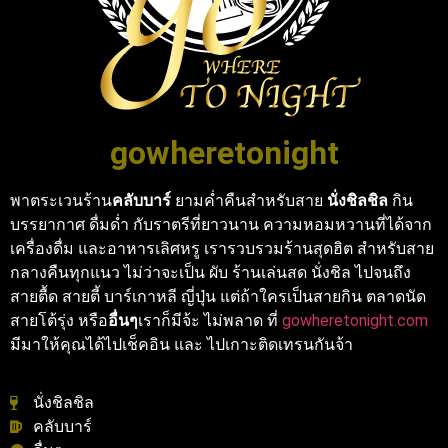
gowheretonight
พาตระเวนร้าน
คลับบาร์
ยามค่ำคืนสำหรับสาย
นั่งชิลชิล
กิน
บรรยากาศ ดื่มด่ำ กับราตรีที่ยาวนาน ความหอมหวานที่ได้จาก
เครื่องดื่ม และอาหารเลิศหรู เรารวบรวมร้านสุดฮิต สำหรับสาย
กลางคืนทุกแนว ไม่ว่าจะเป็น ผับ ร้านเล่นสด นั่งชิล ไปจนถึง
สายตื้ด สายตี้ บาร์เกาหลี ญี่ปุ่น แต่ถ้าใครเป็นสายกิน ตลาดนัด
สายโต้รุ่ง หรือ
อื่นๆ
เราก็มีจ้ะ ไม่พลาด ที่
gowheretonight.com
มีมาให้คุณได้ไปเช็คอิน และ ไปเกาะติดเทรนกันจ้า
นั่งชิลชิล
คลับบาร์