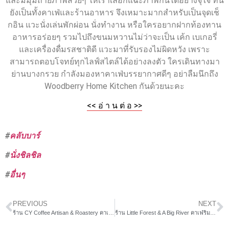
และมีมุมถ่ายภาพสวยๆ ให้เราเลือกแฉะภาพกันได้อย่างจุใจ ที่นี่
ยังเป็นทั้งคาเฟ่และร้านอาหาร จึงเหมาะมากสำหรับเป็นจุดเช็
กอิน แวะนั่งเล่นพักผ่อน นั่งทำงาน หรือใครอยากฝากท้องทาน
อาหารอร่อยๆ รวมไปถึงขนมหวานไม่ว่าจะเป็น เค้ก เบเกอรี่
และเครื่องดื่มรสชาติดี แวะมาที่รับรองไม่ผิดหวัง เพราะ
สามารถตอบโจทย์ทุกไลฟ์สไตล์ได้อย่างลงตัว ใครเดินทางมา
ย่านบางกรวย กำลังมองหาคาเฟ่บรรยากาศดีๆ อย่าลืมนึกถึง
Woodberry Home Kitchen กันด้วยนะคะ
<< อ่ า น ต่ อ >>
#
คลับบาร์
#
นั่งชิลชิล
#
อื่นๆ
PREVIOUS
NEXT
ร้าน CY Coffee Artisan & Roastery คาเฟ่ในสวนสไตล์วิคตอเรียน
ร้าน Little Forest & A Big River คาเฟ่ริมน้ำ วิวสวย น่านั่ง