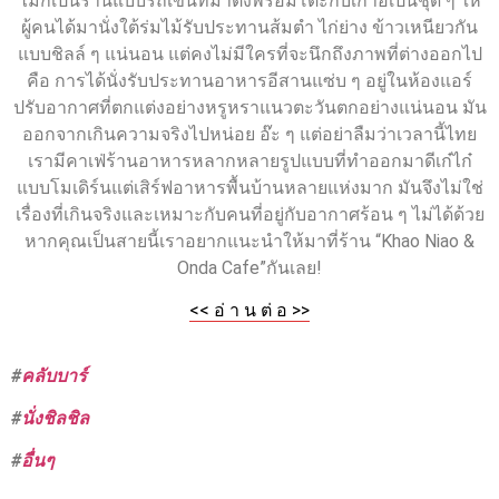
ไม่ก็เป็นร้านแบบรถเข็นที่มาตั้งพร้อมโต๊ะกับเก้าอี้เป็นชุด ๆ ให้
ผู้คนได้มานั่งใต้ร่มไม้รับประทานส้มตำ ไก่ย่าง ข้าวเหนียวกัน
แบบชิลล์ ๆ แน่นอน แต่คงไม่มีใครที่จะนึกถึงภาพที่ต่างออกไป
คือ การได้นั่งรับประทานอาหารอีสานแซ่บ ๆ อยู่ในห้องแอร์
ปรับอากาศที่ตกแต่งอย่างหรูหราแนวตะวันตกอย่างแน่นอน มัน
ออกจากเกินความจริงไปหน่อย อ๊ะ ๆ แต่อย่าลืมว่าเวลานี้ไทย
เรามีคาเฟ่ร้านอาหารหลากหลายรูปแบบที่ทำออกมาดีเก๋ไก๋
แบบโมเดิร์นแต่เสิร์ฟอาหารพื้นบ้านหลายแห่งมาก มันจึงไม่ใช่
เรื่องที่เกินจริงและเหมาะกับคนที่อยู่กับอากาศร้อน ๆ ไม่ได้ด้วย
หากคุณเป็นสายนี้เราอยากแนะนำให้มาที่ร้าน “Khao Niao &
Onda Cafe”กันเลย!
<< อ่ า น ต่ อ >>
#
คลับบาร์
#
นั่งชิลชิล
#
อื่นๆ