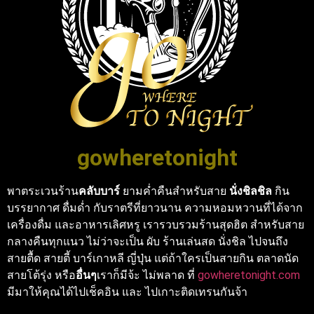
gowheretonight
พาตระเวนร้าน
คลับบาร์
ยามค่ำคืนสำหรับสาย
นั่งชิลชิล
กิน
บรรยากาศ ดื่มด่ำ กับราตรีที่ยาวนาน ความหอมหวานที่ได้จาก
เครื่องดื่ม และอาหารเลิศหรู เรารวบรวมร้านสุดฮิต สำหรับสาย
กลางคืนทุกแนว ไม่ว่าจะเป็น ผับ ร้านเล่นสด นั่งชิล ไปจนถึง
สายตื้ด สายตี้ บาร์เกาหลี ญี่ปุ่น แต่ถ้าใครเป็นสายกิน ตลาดนัด
สายโต้รุ่ง หรือ
อื่นๆ
เราก็มีจ้ะ ไม่พลาด ที่
gowheretonight.com
มีมาให้คุณได้ไปเช็คอิน และ ไปเกาะติดเทรนกันจ้า