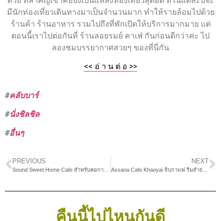
ด้วย ที่สำคัญเขาค้อยังเป็นแหล่งท่องเที่ยวสุดฮิต ที่ในแต่ละปีจะ
มีนักท่องเที่ยวเดินทางมาเป็นจำนวนมาก ทำให้รายล้อมไปด้วย
ร้านค้า ร้านอาหาร รวมไปถึงที่พักเปิดให้บริการมากมาย แต่
ตอนนี้เราไปต่อกันที่ ร้านลอยรมย์ คาเฟ่ กันก่อนดีกว่าค่ะ ไป
ลองชมบรรยากาศสวยๆ ของที่นี่กัน
<< อ่ า น ต่ อ >>
#
คลับบาร์
#
นั่งชิลชิล
#
อื่นๆ
PREVIOUS
NEXT
Sound Sweet Home Cafe สำหรับคอกาแฟและผู้รักเสียงเพลง
Assana Cafe Khaoyai จิบกาแฟ ริมลำธารฟังเสียงน้ำตก
คืนนี้ไปไหนกันดี