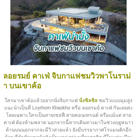
ลอยรมย์ คาเฟ่ จิบกาแฟชมวิวพาโนราม่
า บนเขาค้อ
ใครมาเขาค้อแล้วอยากนั่งจิบกาแฟ
นั่งชิลชิล
ชมวิวแบบมุมสูง
แนะนำเป็นที่ Loyrhom Khaokho หรือ ลอยรมย์ คาเฟ่ กันเลยค่ะ
โดยเฉพาะใครเป็นสายเซลฟี่ สายคอนเทรนด์ หรือแม้แต่ สาย
คาเฟ่ ต้องห้ามพลาด นอกจากนี้หากเดินทางมาในช่วงฤดูหนาว
ด้านบนนอกจากจะมีวิวสวยแล้ว ยังมีบรรยากาศโรแมนติกอีก