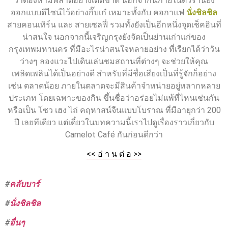
ว่าต้องห้ามพลาดอย่างเด็ดขาด นอกจากนี้ภายในตัวร้านยัง
ออกแบบดีไซน์ไว้อย่างกิ๊บเก๋ เหมาะทั้งกับ คอกาแฟ
นั่งชิลชิล
สายคอนเทิร์น และ สายเซลฟี่ รวมทั้งยังเป็นอีกหนึ่งจุดเช็คอินที่
น่าสนใจ นอกจากนี้เจริญกรุงยังจัดเป็นย่านเก่าแก่ของ
กรุงเทพมหานคร ที่มีอะไรน่าสนใจหลายอย่าง ที่เรียกได้ว่าวัน
ว่างๆ ลองแวะไปเดินเล่นชมสถานที่ต่างๆ จะช่วยให้คุณ
เพลิดเพลินได้เป็นอย่างดี สำหรับที่มีชื่อเสียงเป็นที่รู้จักก็อย่าง
เช่น ตลาดน้อย ภายในตลาดจะมีสินค้าจำหน่ายอยู่หลากหลาย
ประเภท โดยเฉพาะของกิน ขึ้นชื่อว่าอร่อยไม่แพ้ที่ไหนเช่นกัน
หรือเป็น โซว เฮง ไถ่ คฤหาสน์จีนแบบโบราณ ที่มีอายุกว่า 200
ปี เลยทีเดียว แต่เดี๋ยวในบทความนี้เราไปดูเรื่องราวเกี่ยวกับ
Camelot Café กันก่อนดีกว่า
<< อ่ า น ต่ อ >>
#
คลับบาร์
#
นั่งชิลชิล
#
อื่นๆ