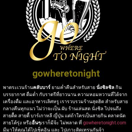
gowheretonight
พาตระเวนร้าน
คลับบาร์
ยามค่ำคืนสำหรับสาย
นั่งชิลชิล
กิน
บรรยากาศ ดื่มด่ำ กับราตรีที่ยาวนาน ความหอมหวานที่ได้จาก
เครื่องดื่ม และอาหารเลิศหรู เรารวบรวมร้านสุดฮิต สำหรับสาย
กลางคืนทุกแนว ไม่ว่าจะเป็น ผับ ร้านเล่นสด นั่งชิล ไปจนถึง
สายตื้ด สายตี้ บาร์เกาหลี ญี่ปุ่น แต่ถ้าใครเป็นสายกิน ตลาดนัด
สายโต้รุ่ง หรือ
อื่นๆ
เราก็มีจ้ะ ไม่พลาด ที่
gowheretonight.com
มีมาให้คุณได้ไปเช็คอิน และ ไปเกาะติดเทรนกันจ้า