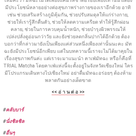
ไหมคะว่า มัทฉะไม่ได้เพียงแค่มีรสชาติอร่อยเพียงเท่านั้น แต่ยัง
มีประโยชน์หลายอย่างต่อสุขภาพร่างกายของเราอีกด้วย อาทิ
เช่น ช่วยเสริมสร้างภูมิคุ้มกัน, ช่วยปรับสมดุลให้แก่ร่างกาย,
ช่วยให้เรารู้สึกตื่นตัว, ช่วยให้ลดความเครียด ทำให้รู้สึกผ่อน
คลาย, ช่วยในการควบคุมน้ำหนัก, ช่วยบำรุงผิวพรรณให้
เปล่งปลั่งดูอ่อนกว่าวัย และยังช่วยลดกลิ่นปากได้อีกด้วย ต้อง
บอกว่าที่กล่าวมายังเป็นเพียงแค่ส่วนหนึ่งเพียงเท่านั้นนะคะ มัท
ฉะยังมีประโยชน์อีกเพียบ แต่ในบทความนี้เราจะไม่ได้มาคุยใน
เรื่องสุขภาพกันค่ะ แต่เราจะมาแนะนำ คาเฟ่มัทฉะ หรือก็คือที่
TRIAL Matcha โดยคาเฟ่แห่งนี้จะตั้งอยู่ในจังหวัดเชียงใหม่ ใคร
มีโปรแกรมเดินทางไปเชียงใหม่ อย่าดื่มมัทฉะอร่อยๆ ต้องห้าม
พลาดกันอย่างเด็ดขาด
<< อ่ า น ต่ อ >>
#
คลับบาร์
#
นั่งชิลชิล
#
อื่นๆ