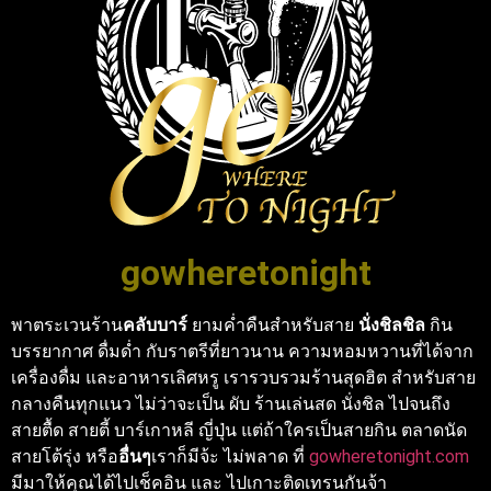
gowheretonight
พาตระเวนร้าน
คลับบาร์
ยามค่ำคืนสำหรับสาย
นั่งชิลชิล
กิน
บรรยากาศ ดื่มด่ำ กับราตรีที่ยาวนาน ความหอมหวานที่ได้จาก
เครื่องดื่ม และอาหารเลิศหรู เรารวบรวมร้านสุดฮิต สำหรับสาย
กลางคืนทุกแนว ไม่ว่าจะเป็น ผับ ร้านเล่นสด นั่งชิล ไปจนถึง
สายตื้ด สายตี้ บาร์เกาหลี ญี่ปุ่น แต่ถ้าใครเป็นสายกิน ตลาดนัด
สายโต้รุ่ง หรือ
อื่นๆ
เราก็มีจ้ะ ไม่พลาด ที่
gowheretonight.com
มีมาให้คุณได้ไปเช็คอิน และ ไปเกาะติดเทรนกันจ้า