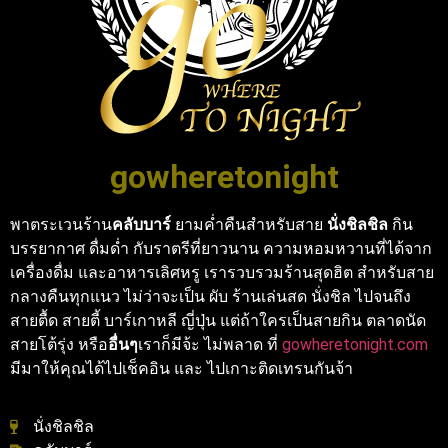
gowheretonight
พาตระเวนร้าน
คลับบาร์
ยามค่ำคืนสำหรับสาย
นั่งชิลชิล
กิน
บรรยากาศ ดื่มด่ำ กับราตรีที่ยาวนาน ความหอมหวานที่ได้จาก
เครื่องดื่ม และอาหารเลิศหรู เรารวบรวมร้านสุดฮิต สำหรับสาย
กลางคืนทุกแนว ไม่ว่าจะเป็น ผับ ร้านเล่นสด นั่งชิล ไปจนถึง
สายตื้ด สายตี้ บาร์เกาหลี ญี่ปุ่น แต่ถ้าใครเป็นสายกิน ตลาดนัด
สายโต้รุ่ง หรือ
อื่นๆ
เราก็มีจ้ะ ไม่พลาด ที่
gowheretonight.com
มีมาให้คุณได้ไปเช็คอิน และ ไปเกาะติดเทรนกันจ้า
นั่งชิลชิล