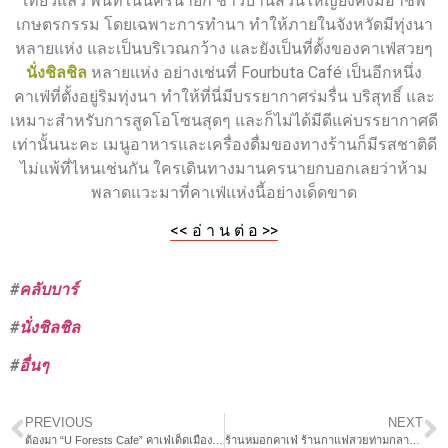
เที่ยวแล้ว พื้นที่ในนครนายก ชาวบ้านส่วนใหญ่ยังคงมีอาชีพ
เกษตรกรรม โดยเฉพาะการทำนา ทำให้ภายในจังหวัดมีทุ่งนา
หลายแห่ง และเป็นบริเวณกว้าง และยังเป็นที่ตั้งของคาเฟ่สวยๆ
นั่งชิลชิล
หลายแห่ง อย่างเช่นที่ Fourbuta Café เป็นอีกหนึ่ง
คาเฟ่ที่ตั้งอยู่ริมทุ่งนา ทำให้ที่นี่มีบรรยากาศร่มรื่น บริสุทธิ์ และ
เหมาะสำหรับการสูดโอโซนสุดๆ และก็ไม่ได้มีดีแค่บรรยากาศดี
เท่านั้นนะคะ เมนูอาหารและเครื่องดื่มของทางร้านก็มีรสชาติดี
ไม่แพ้ที่ไหนเช่นกัน ใครเดินทางมานครนายกบอกเลยว่าห้าม
พลาดแวะมาที่คาเฟ่แห่งนี้อย่างเด็ดขาด
<< อ่ า น ต่ อ >>
#
คลับบาร์
#
นั่งชิลชิล
#
อื่นๆ
PREVIOUS
NEXT
ต้องมา “U Forests Cafe” คาเฟ่เด็ดเมืองแกลง บ้านเกิดสุนทรภู่
ร้านหมอกคาเฟ่ ร้านกาแฟสวยท่ามกลางไอหมอก