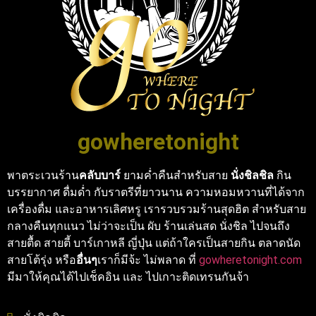
gowheretonight
พาตระเวนร้าน
คลับบาร์
ยามค่ำคืนสำหรับสาย
นั่งชิลชิล
กิน
บรรยากาศ ดื่มด่ำ กับราตรีที่ยาวนาน ความหอมหวานที่ได้จาก
เครื่องดื่ม และอาหารเลิศหรู เรารวบรวมร้านสุดฮิต สำหรับสาย
กลางคืนทุกแนว ไม่ว่าจะเป็น ผับ ร้านเล่นสด นั่งชิล ไปจนถึง
สายตื้ด สายตี้ บาร์เกาหลี ญี่ปุ่น แต่ถ้าใครเป็นสายกิน ตลาดนัด
สายโต้รุ่ง หรือ
อื่นๆ
เราก็มีจ้ะ ไม่พลาด ที่
gowheretonight.com
มีมาให้คุณได้ไปเช็คอิน และ ไปเกาะติดเทรนกันจ้า