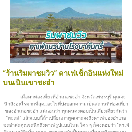
“ร้านริมผาชมวิว” คาเฟ่เช็กอินแห่งใหม่
บนเนินเขาชะอำ
เมื่อมาท่องเที่ยวที่อำเภอชะอำ จังหวัดเพชรบุรี คุณจะ
นึกถึงอะไรมากที่สุด…อะไรที่บ่งบอกความเป็นสถานที่ท่องเที่ยว
ของอำเภอชะอำ แน่นอนว่า ทุกคนคงตอบเป็นเสียงเดียวกันว่า
“ทะเล!” แล้วแบบนี้ถ้าเปลี่ยนมาพูดเจาะจงถึงคาเฟ่ของอำเภอ
ชะอำล่ะคุณจะนึกถึงคาเฟ่รูปแบบไหน ใคร ๆ ก็คงตอบว่า “คาเฟ่