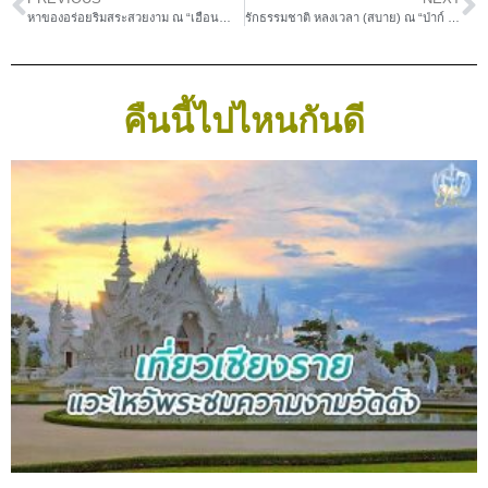
หาของอร่อยริมสระสวยงาม ณ “เฮือนน้ำคาเฟ่”
รักธรรมชาติ หลงเวลา (สบาย) ณ “ป่าก์ Cafe”
คืนนี้ไปไหนกันดี