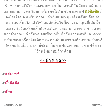
ริมทะเล”อีกนั่นแหละ เพราะชะอำเป็นสถานที่ท่องเที่ยวของคน
รักชายหาดที่มักจะเจอชายหาดเป็นสถานที่อันดับแรกเมื่อมา
ทะเลแถบภาคตะวันตกหรือล่องใต้กัน ซึ่งสายคาเฟ่
นั่งชิลชิล
ก็
คงไปเยือนคาเฟ่ริมหาดชะอำกันแบบหมุนเสียนสับเปลี่ยนกัน
เยอะจนเริ่มเบื่อแล้วใช่ไหมล่ะ งั้นวันนี้เราจะพาคุณที่เล่นน้ำ
ทะเลครึ่งวันเสร็จแล้วนั่งรถเดินทางออกมาห่างจากชายหาด
ของอำเภอชะอำกันหน่อยเพื่อมาดื่มด่ำกับธรรมชาติและความ
อร่อยของเครื่องดื่มเด็ด ๆ ณ คาเฟ่บนเขาของอำเภอชะอำกัน!
ใครจะไปเชื่อว่าเวลานี้ชะอำก็มีคาเฟ่บนเขาอย่างคาเฟ่ชื่อว่า
“ร้านริมผาชมวิว” ด้วย
<< อ่ า น ต่ อ >>
#
คลับบาร์
#
นั่งชิลชิล
#
อื่นๆ
PREVIOUS
NEXT