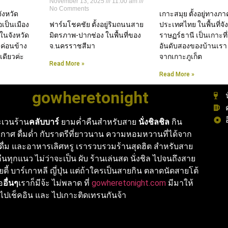
November 13, 2025
11:00 am
No Comments
จังหวัด
เกาะสมุย ตั้งอยู่ทางภ
่อเป็นเมือง
ฟาร์มโชคชัย ตั้งอยู่ริมถนนสาย
ประเทศไทย ในพื้นที่จัง
ในจังหวัด
มิตรภาพ-ปากช่อง ในพื้นที่ของ
ราษฏร์ธานี เป็นเกาะที
 ค่อนข้าง
จ.นครราชสีมา
อันดับสองของบ้านเรา
ดียวค่ะ
จากเกาะภูเก็ต
Read More »
Read More »
gowheretonight
เวนร้าน
คลับบาร์
ยามค่ำคืนสำหรับสาย
นั่งชิลชิล
กิน
กาศ ดื่มด่ำ กับราตรีที่ยาวนาน ความหอมหวานที่ได้จาก
งดื่ม และอาหารเลิศหรู เรารวบรวมร้านสุดฮิต สำหรับสาย
นทุกแนว ไม่ว่าจะเป็น ผับ ร้านเล่นสด นั่งชิล ไปจนถึงสาย
ายตี้ บาร์เกาหลี ญี่ปุ่น แต่ถ้าใครเป็นสายกิน ตลาดนัดสายโต้
ือ
อื่นๆ
เราก็มีจ้ะ ไม่พลาด ที่
gowheretonight.com
มีมาให้
ไปเช็คอิน และ ไปเกาะติดเทรนกันจ้า