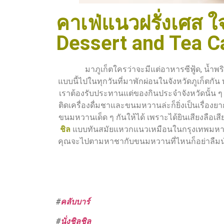
คาเฟ่แนวฝรั่งเศส 
Dessert and Tea C
มาภูเก็ตใครว่าจะมีแต่อาหารซีฟู้ด, น้ำพริกกุ
แบบนี้ไปในทุกวันที่มาพักผ่อนในจังหวัดภูเก็ตกัน
เราต้องรับประทานแต่ของกินประจำจังหวัดนั้น ๆ อ
ติดเครื่องดื่มชาและขนมหวานล่ะก็ยิ่งเป็นเรื่องยา
ขนมหวานเด็ด ๆ กันให้ได้ เพราะได้ยินเสียงลือเสียง
ชิล
แบบทันสมัยแหวกแนวเหมือนในกรุงเทพมหานคร
คุณจะไปตามหาชากับขนมหวานที่ไหนก็อย่าลืมนำเอ
#
คลับบาร์
#
นั่งชิลชิล