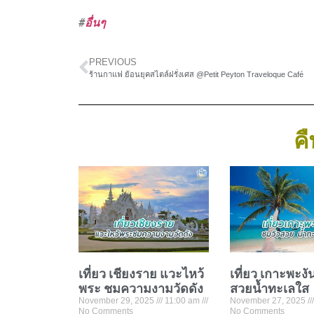
#
อื่นๆ
PREVIOUS
ร้านกาแฟ ย้อนยุคสไตล์ฝรั่งเศส @Petit Peyton Traveloque Café
คื
เที่ยว เชียงราย แวะไหว้
เที่ยว เกาะพะงั
พระ ชมความงามวัดดัง
สวยน้ำทะเลใส
November 29, 2025
11:00 am
November 27, 2025
No Comments
No Comments