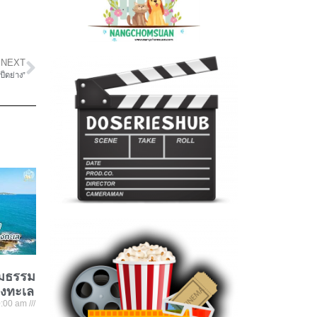
NEXT
็ดย่าง”
ชมธรรม
องทะเล
:00 am