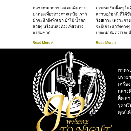
หลายคนเวลาวางแผนเดินทาง
เกาะพะงัน ตั้งอยู่ใน
มาท่องเที่ยวทางภาคเหนือ เราก็
สุราษฎร์ธานี ที่ได้ชื
มักจะนึกถึงทิวเขา ป่าไม้ น้ำตก
ร้อยเกาะ เพราะภาย
สวยๆ หรือแหล่งท่องเที่ยวทาง
จะมีเกาะแกร่งต่างๆ
ธรรมชาติ
เยอะพอสมควรเลยทีเ
Read More »
Read More »
พาตระ
บรรยา
เครื่อ
กลางคื
ตื้ด ส
รุ่ง หร
คุณได้