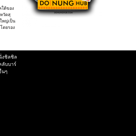
าคใต้ของ
หวัดสุ
่ใหญ่เป็น
 โดยรอง
นั่งชิลชิล
คลับบาร์
อื่นๆ