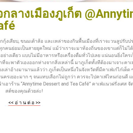
ใจกลางเมืองภูเก็ต @Annyt
afé
้งเสียบ, ขนมเต้าส้อ และเหล่าของกินพื้นเมืองที่เราจะวนลูปรับ
 ทุกคนย่อมเป็นสายยุคใหม่ แม้ว่าเราจะมาท้องถิ่นของเขาแต่ก็ไม่ได
ย่างเดียว แบบไม่มีอาหารหรือเครื่องดื่มทั่วไปเลย แน่นอนยิ่งใคร
กที่จะพาตัวเองออกห่างจากสิ่งเหล่านี้ มาภูเก็ตทั้งทีต้องมาเจาะคาเ
เล่าอ้างมานานแล้วว่า ภูเก็ตเป็นหนึ่งในจังหวัดที่มีคาเฟ่เก๋ไก๋เด็ด 
เยอะมาก ๆ จนแทบเลือกไม่ถูกว่า ควรจะไปคาเฟ่ไหนก่อนดี แต่
าร้าน “Annytime Dessert and Tea Café” คาเฟ่แนวฝรั่งเศส จัด
สต์ของคุณด้วยล่ะ!
<< อ่ า น ต่ อ >>