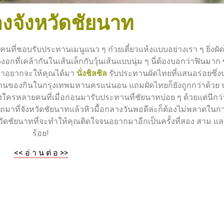
องจังหวัดชัยนาท
ี่ชอบรับประทานเมนูแนว ๆ ก๋วยเตี๋ยวแห้งแบบอย่างเรา ๆ ยิ่งผัด
งอกที่เคล้ากันในเส้นเล็กกับวุ้นเส้นแบบนุ่ม ๆ นี่ต้องบอกว่าฟินมาก ซึ่
เราอยากจะให้คุณได้มา
นั่งชิลชิล
รับประทานผัดไทยที่แสนอร่อยซึ่
มย่านของกินในกรุงเทพมหานครแน่นอน แถมผัดไทยก็ยังถูกกว่าด้วย 
ครหลายคนที่เมื่อก่อนมารับประทานที่ชัยนาทบ่อย ๆ ด้วยแต่นึกว่
งรถมาที่จังหวัดชัยนาทแล้วหิวมื้อกลางวันพอดีล่ะก็ต้องไม่พลาดใน
งหวัดชัยนาทที่จะทำให้คุณติดใจจนอยากมาอีกเป็นครั้งที่สอง สาม และค
ร้อย!
<< อ่ า น ต่ อ >>