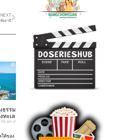
NEXT
ุทัยธานี
ชมธรรม
องทะเล
:00 am
าคใต้ของ