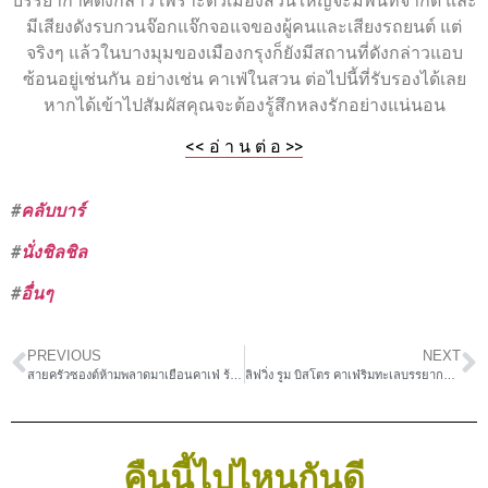
บรรยากาศดังกล่าว เพราะตัวเมืองส่วนใหญ่จะมีพื้นที่จำกัด และ
มีเสียงดังรบกวนจ๊อกแจ๊กจอแจของผู้คนและเสียงรถยนต์ แต่
จริงๆ แล้วในบางมุมของเมืองกรุงก็ยังมีสถานที่ดังกล่าวแอบ
ซ้อนอยู่เช่นกัน อย่างเช่น คาเฟ่ในสวน ต่อไปนี้ที่รับรองได้เลย
หากได้เข้าไปสัมผัสคุณจะต้องรู้สึกหลงรักอย่างแน่นอน
<< อ่ า น ต่ อ >>
#
คลับบาร์
#
นั่งชิลชิล
#
อื่นๆ
PREVIOUS
NEXT
สายครัวซองต์ห้ามพลาดมาเยือนคาเฟ่ ร้าน Maesalong Croissant
ลิฟวิ่ง รูม บิสโตร คาเฟ่ริมทะเลบรรยากาศดีๆ ในหัวหิน
คืนนี้ไปไหนกันดี