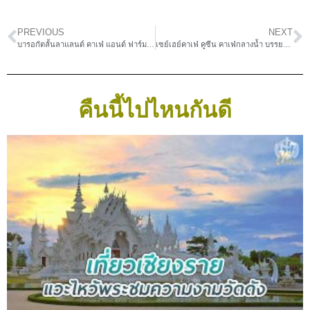
PREVIOUS
NEXT
บารอกัตลั้นลาแลนด์ คาเฟ่ แอนด์ ฟาร์ม ย่านหนองจอก
เซย์เฮย์คาเฟ่ คูซีน คาเฟ่กลางน้ำ บรรยากาศสุดชิค
คืนนี้ไปไหนกันดี