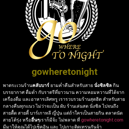
gowheretonight
พาตระเวนร้าน
คลับบาร์
ยามค่ำคืนสำหรับสาย
นั่งชิลชิล
กิน
บรรยากาศ ดื่มด่ำ กับราตรีที่ยาวนาน ความหอมหวานที่ได้จาก
เครื่องดื่ม และอาหารเลิศหรู เรารวบรวมร้านสุดฮิต สำหรับสาย
กลางคืนทุกแนว ไม่ว่าจะเป็น ผับ ร้านเล่นสด นั่งชิล ไปจนถึง
สายตื้ด สายตี้ บาร์เกาหลี ญี่ปุ่น แต่ถ้าใครเป็นสายกิน ตลาดนัด
สายโต้รุ่ง หรือ
อื่นๆ
เราก็มีจ้ะ ไม่พลาด ที่
gowheretonight.com
มีมาให้คุณได้ไปเช็คอิน และ ไปเกาะติดเทรนกันจ้า