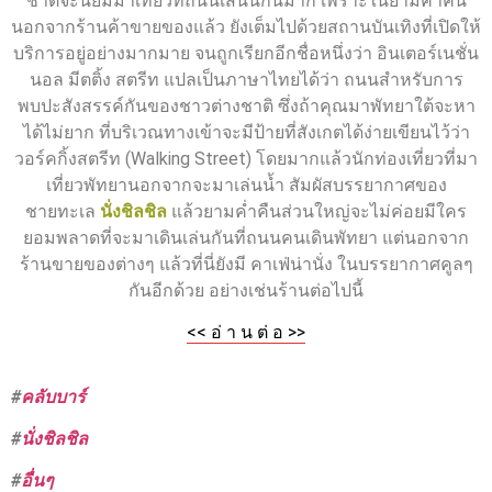
ชาติจะนิยมมาเที่ยวที่ถนนเส้นนี้กันมาก เพราะในยามค่ำคืน
นอกจากร้านค้าขายของแล้ว ยังเต็มไปด้วยสถานบันเทิงที่เปิดให้
บริการอยู่อย่างมากมาย จนถูกเรียกอีกชื่อหนึ่งว่า อินเตอร์เนชั่น
นอล มีตติ้ง สตรีท แปลเป็นภาษาไทยได้ว่า ถนนสำหรับการ
พบปะสังสรรค์กันของชาวต่างชาติ ซึ่งถ้าคุณมาพัทยาใต้จะหา
ได้ไม่ยาก ที่บริเวณทางเข้าจะมีป้ายที่สังเกตได้ง่ายเขียนไว้ว่า
วอร์คกิ้งสตรีท (Walking Street) โดยมากแล้วนักท่องเที่ยวที่มา
เที่ยวพัทยานอกจากจะมาเล่นน้ำ สัมผัสบรรยากาศของ
ชายทะเล
นั่งชิลชิล
แล้วยามค่ำคืนส่วนใหญ่จะไม่ค่อยมีใคร
ยอมพลาดที่จะมาเดินเล่นกันที่ถนนคนเดินพัทยา แต่นอกจาก
ร้านขายของต่างๆ แล้วที่นี่ยังมี คาเฟ่น่านั่ง ในบรรยากาศคูลๆ
กันอีกด้วย อย่างเช่นร้านต่อไปนี้
<< อ่ า น ต่ อ >>
#
คลับบาร์
#
นั่งชิลชิล
#
อื่นๆ