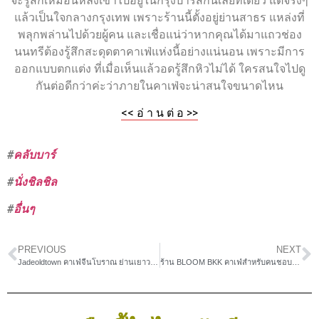
จะรู้สึกเหมือนหลงเข้าไปอยู่ในกรุงปารีสกันเลยทีเดียว แต่จริงๆ
แล้วเป็นใจกลางกรุงเทพ เพราะร้านนี้ตั้งอยู่ย่านสาธร แหล่งที่
พลุกพล่านไปด้วยผู้คน และเชื่อแน่ว่าหากคุณได้มาแถวช่อง
นนทรีต้องรู้สึกสะดุดตาคาเฟ่แห่งนี้อย่างแน่นอน เพราะมีการ
ออกแบบตกแต่ง ที่เมื่อเห็นแล้วอดรู้สึกหิวไม่ได้ ใครสนใจไปดู
กันต่อดีกว่าค่ะว่าภายในคาเฟ่จะน่าสนใจขนาดไหน
<< อ่ า น ต่ อ >>
#
คลับบาร์
#
นั่งชิลชิล
#
อื่นๆ
PREVIOUS
NEXT
Jadeoldtown คาเฟ่จีนโบราณ ย่านเยาวราช
ร้าน BLOOM BKK คาเฟ่สำหรับคนชอบทานเพรทเซล