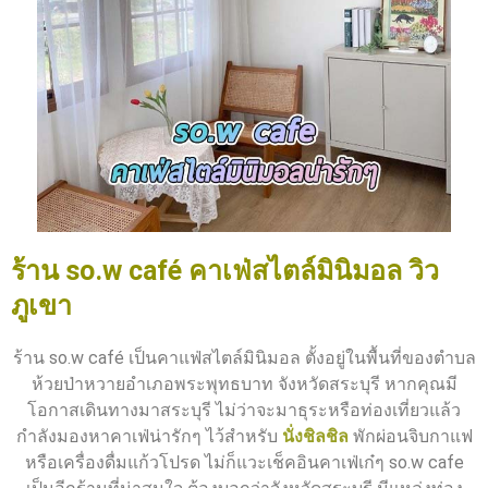
ร้าน so.w café คาเฟ่สไตล์มินิมอล วิว
ภูเขา
ร้าน so.w café เป็นคาแฟ่สไตล์มินิมอล ตั้งอยู่ในพื้นที่ของตำบล
ห้วยป่าหวายอำเภอพระพุทธบาท จังหวัดสระบุรี หากคุณมี
โอกาสเดินทางมาสระบุรี ไม่ว่าจะมาธุระหรือท่องเที่ยวแล้ว
กำลังมองหาคาเฟ่น่ารักๆ ไว้สำหรับ
นั่งชิลชิล
พักผ่อนจิบกาแฟ
หรือเครื่องดื่มแก้วโปรด ไม่ก็แวะเช็คอินคาเฟ่เก๋ๆ so.w cafe