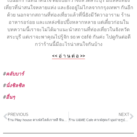
เป็นอีกร้านที่น่าสนใจ ต้องบอกว่าจังหวัดสระบุรี มีแหล่งท่อง
เที่ยวที่น่าสนใจหลายแห่ง และยังอยู่ไม่ไกลจากกรุงเทพฯ กันอีก
ด้วย นอกจากสถานที่ท่องเที่ยวแล้วที่นี่ยังมีวัดวาอาราม ร้าน
อาหารอร่อย และแหล่งช้อปปิ้งหลากหลาย แต่เดี๋ยวก่อนใน
บทความนี้เราจะไม่ได้มาแนะนำสถานที่ท่องเที่ยวในจังหวัด
สระบุรี แต่เราจะพาคุณไปรู้จัก so.w café กันค่ะ ไปดูกันต่อดี
กว่าร้านนี้มีอะไรน่าสนใจกันบ้าง
<< อ่ า น ต่ อ >>
#
คลับบาร์
#
นั่งชิลชิล
#
อื่นๆ
PREVIOUS
NEXT
ร้าน Pilay house คาเฟ่สไตล์เกาหลี ฟินชีสเค้ก
ร้าน U&ME Cafe คาเฟ่สุดเก๋ มุมถ่ายรูปสวยๆ เพียบ