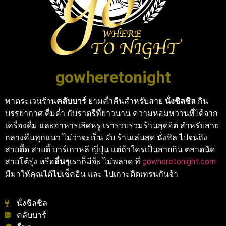
gowheretonight
พาตระเวนร้าน
คลับบาร์
ยามค่ำคืนสำหรับสาย
นั่งชิลชิล
กิน
บรรยากาศ ดื่มด่ำ กับราตรีที่ยาวนาน ความหอมหวานที่ได้จาก
เครื่องดื่ม และอาหารเลิศหรู เรารวบรวมร้านสุดฮิต สำหรับสาย
กลางคืนทุกแนว ไม่ว่าจะเป็น ผับ ร้านเล่นสด นั่งชิล ไปจนถึง
สายตื้ด สายตี้ บาร์เกาหลี ญี่ปุ่น แต่ถ้าใครเป็นสายกิน ตลาดนัด
สายโต้รุ่ง หรือ
อื่นๆ
เราก็มีจ้ะ ไม่พลาด ที่
gowheretonight.com
มีมาให้คุณได้ไปเช็คอิน และ ไปเกาะติดเทรนกันจ้า
นั่งชิลชิล
คลับบาร์