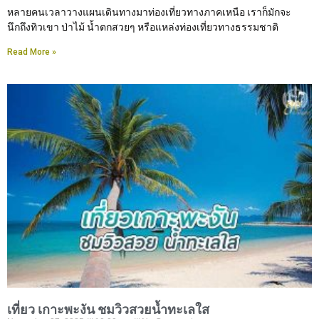
หลายคนเวลาวางแผนเดินทางมาท่องเที่ยวทางภาคเหนือ เราก็มักจะ
นึกถึงทิวเขา ป่าไม้ น้ำตกสวยๆ หรือแหล่งท่องเที่ยวทางธรรมชาติ
Read More »
เที่ยว เกาะพะงัน ชมวิวสวยน้ำทะเลใส