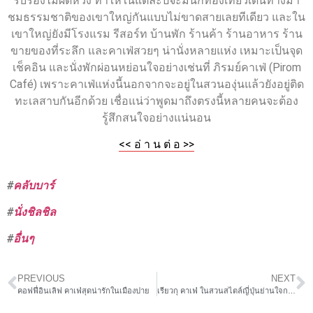
รับรองไม่ผิดหวัง ทำให้ในแต่ละปีจะมีนักท่องเที่ยวเดินทางมา
ชมธรรมชาติของเขาใหญ่กันแบบไม่ขาดสายเลยทีเดียว และใน
เขาใหญ่ยังมีโรงแรม รีสอร์ท บ้านพัก ร้านค้า ร้านอาหาร ร้าน
ขายของที่ระลึก และคาเฟ่สวยๆ น่านั่งหลายแห่ง เหมาะเป็นจุด
เช็คอิน และนั่งพักผ่อนหย่อนใจอย่างเช่นที่ ภิรมย์คาเฟ่ (Pirom
Café) เพราะคาเฟ่แห่งนี้นอกจากจะอยู่ในสวนองุ่นแล้วยังอยู่ติด
ทะเลสาบกันอีกด้วย เชื่อแน่ว่าพูดมาถึงตรงนี้หลายคนจะต้อง
รู้สึกสนใจอย่างแน่นอน
<< อ่ า น ต่ อ >>
#
คลับบาร์
#
นั่งชิลชิล
#
อื่นๆ
PREVIOUS
NEXT
คอฟฟี่อินเลิฟ คาเฟ่สุดน่ารักในเมืองปาย
เรียวกุ คาเฟ่ ในสวนสไตล์ญี่ปุ่นย่านใจกลางเมือง