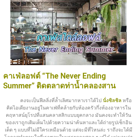
คาเฟ่ลอฟต์ “The Never Ending
Summer” ติดตลาดท่าน้ำคลองสาน
คงจะเป็นฟีลลิ่งที่ล้ำเลิศมากหาเราได้ไป
นั่งชิลชิล
หรือ
คิดไอเดียงานอยู่ในคาเฟ่ที่คล้ายกับห้องครัวกึ่งห้องอาหารใน
คฤหาสน์ยุโรปที่แสนคลาสสิกแบบยุคกลาง มันคงจะทำให้วัน
ของเราถูกเติมเต็มไปด้วยความน่าค้นหาและได้ถ่ายรูปเช็กอิน
เด็ด ๆ แบบที่ไม่มีใครเหมือนด้วย แต่จะมีที่ไหนล่ะ ราถึงจะได้มี