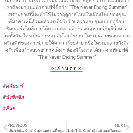
โอกาสทำตามใจที่เราชอบในบรรยากาศคูล ๆ เก๋ไก๋ แน่นอนว่า
เราต้องมาแนะนำคาเฟ่ที่ชื่อว่า “The Never Ending Summer”
เพราะคาเฟ่นี้จะทำให้ไม่ว่าฤดูกาลไหนในเมืองไทยของคุณ
ที่มาคาเฟ่นี้ล้วนแล้วแต่เต็มไปด้วยความอบอุ่นแบบฤดูร้อน
ซัมเมอร์สไตล์ภายใต้ความคลาสสิกของคฤหาสน์อิฐสีน้ำตาล
ส้มทั้งนั้น ใครเป็นสายชอบคิดไอเดียงาน ใครเป็นสายชอบความ
ครีเอทีฟของคาเฟ่ภายใต้ความเรียบง่าย หรือใครเป็นสายนั่งติด
ครัวเพื่อสร้างบรรยากาศเด็ด ๆ ต้องมีโอกาสได้มา คาเฟ่ลอฟต์
“The Never Ending Summer”
<< อ่ า น ต่ อ >>
#
คลับบาร์
#
นั่งชิลชิล
#
อื่นๆ
PREVIOUS
NEXT
“Unbirthday Cafe” ร้านขนมหวานที่จะทำให้ทุกวันคือวันเกิดของคุณ
“Little Tulip Cafe” เยือนบ้านตะวันตกอบอุ่นของสายหวาน