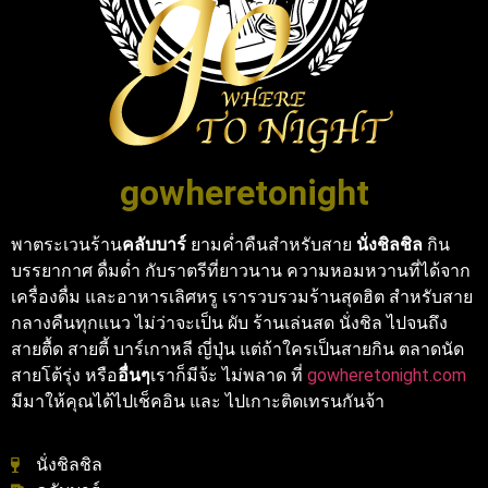
gowheretonight
พาตระเวนร้าน
คลับบาร์
ยามค่ำคืนสำหรับสาย
นั่งชิลชิล
กิน
บรรยากาศ ดื่มด่ำ กับราตรีที่ยาวนาน ความหอมหวานที่ได้จาก
เครื่องดื่ม และอาหารเลิศหรู เรารวบรวมร้านสุดฮิต สำหรับสาย
กลางคืนทุกแนว ไม่ว่าจะเป็น ผับ ร้านเล่นสด นั่งชิล ไปจนถึง
สายตื้ด สายตี้ บาร์เกาหลี ญี่ปุ่น แต่ถ้าใครเป็นสายกิน ตลาดนัด
สายโต้รุ่ง หรือ
อื่นๆ
เราก็มีจ้ะ ไม่พลาด ที่
gowheretonight.com
มีมาให้คุณได้ไปเช็คอิน และ ไปเกาะติดเทรนกันจ้า
นั่งชิลชิล