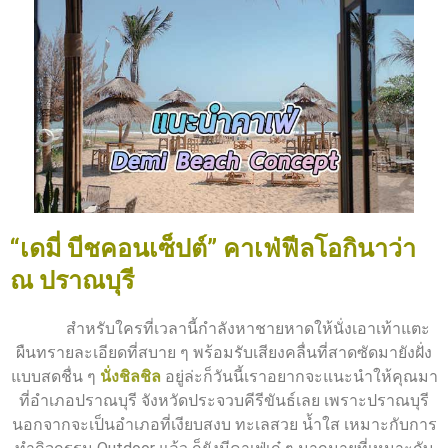
“เดมี่ บีชคอนเซ็ปต์” คาเฟ่ฟีลโอกินาว่า
ณ ปราณบุรี
สำหรับใครที่เวลานี้กำลังหาชายหาดให้นั่งเอาเท้าแตะ
ผืนทรายละเอียดที่สบาย ๆ พร้อมรับเสียงคลื่นที่สาดซัดมายังฝั่ง
แบบสดชื่น ๆ
นั่งชิลชิล
อยู่ล่ะก็วันนี้เราอยากจะแนะนำให้คุณมา
ที่อำเภอปราณบุรี จังหวัดประจวบคีรีขันธ์เลย เพราะปราณบุรี
นอกจากจะเป็นอำเภอที่เงียบสงบ ทะเลสวย น้ำใส เหมาะกับการ