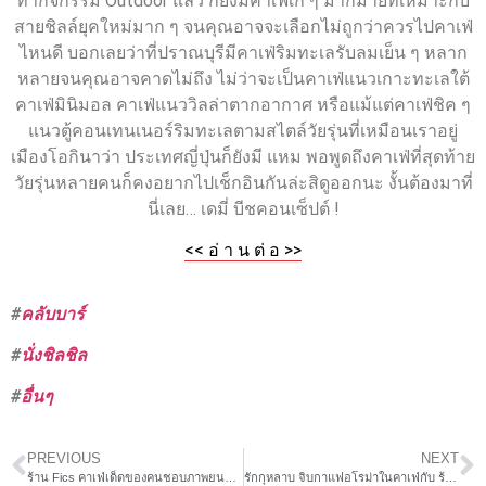
ทำกิจกรรม Outdoor แล้ว ก็ยังมีคาเฟ่เก๋ ๆ มากมายที่เหมาะกับ
สายชิลล์ยุคใหม่มาก ๆ จนคุณอาจจะเลือกไม่ถูกว่าควรไปคาเฟ่
ไหนดี บอกเลยว่าที่ปราณบุรีมีคาเฟ่ริมทะเลรับลมเย็น ๆ หลาก
หลายจนคุณอาจคาดไม่ถึง ไม่ว่าจะเป็นคาเฟ่แนวเกาะทะเลใต้
คาเฟ่มินิมอล คาเฟ่แนววิลล่าตากอากาศ หรือแม้แต่คาเฟ่ชิค ๆ
แนวตู้คอนเทนเนอร์ริมทะเลตามสไตล์วัยรุ่นที่เหมือนเราอยู่
เมืองโอกินาว่า ประเทศญี่ปุ่นก็ยังมี แหม พอพูดถึงคาเฟ่ที่สุดท้าย
วัยรุ่นหลายคนก็คงอยากไปเช็กอินกันล่ะสิดูออกนะ งั้นต้องมาที่
นี่เลย… เดมี่ บีชคอนเซ็ปต์ !
<< อ่ า น ต่ อ >>
#
คลับบาร์
#
นั่งชิลชิล
#
อื่นๆ
PREVIOUS
NEXT
ร้าน Fics คาเฟ่เด็ดของคนชอบภาพยนตร์ & ฟิล์ม
รักกุหลาบ จิบกาแฟอโรม่าในคาเฟ่กับ ร้าน Cafe La Rose