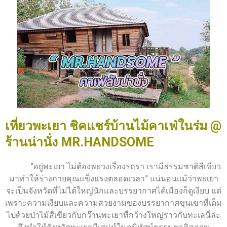
เที่ยวพะเยา ชิคแชร์บ้านไม้คาเฟ่ในร่ม @
ร้านน่านั่ง MR.HANDSOME
“อยู่พะเยา ไม่ต้องพะวงเรื่องรถรา เรามีธรรมชาติสีเขียว
มาทำให้ร่างกายคุณแข็งแรงตลอดเวลา” แน่นอนแม้ว่าพะเยา
จะเป็นจังหวัดที่ไม่ได้ใหญ่นักและบรรยากาศได้เมืองก็ดูเงียบ แต่
เพราะความเงียบและความสวยงามของบรรยากาศขุนเขาที่เต็ม
ไปด้วยป่าไม้สีเขียวกับกว๊านพะเยาที่กว้างใหญ่ราวกับทะเลนี่ล่ะ