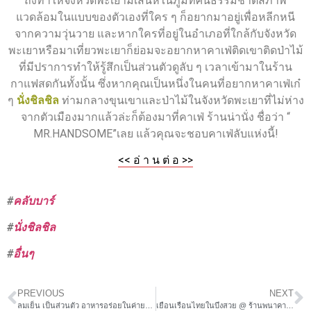
ถึงทำให้จังหวัดพะเยามีเสน่ห์ในภูมิทัศน์ธรรมชาติสภาพ
แวดล้อมในแบบของตัวเองที่ใคร ๆ ก็อยากมาอยู่เพื่อหลีกหนี
จากความวุ่นวาย และหากใครที่อยู่ในอำเภอที่ใกล้กับจังหวัด
พะเยาหรือมาเที่ยวพะเยาก็ย่อมจะอยากหาคาเฟ่ติดเขาติดป่าไม้
ที่มีปราการทำให้รู้สึกเป็นส่วนตัวดูลับ ๆ เวลาเข้ามาในร้าน
กาแฟสดกันทั้งนั้น ซึ่งหากคุณเป็นหนึ่งในคนที่อยากหาคาเฟ่เก๋
ๆ
นั่งชิลชิล
ท่ามกลางขุนเขาและป่าไม้ในจังหวัดพะเยาที่ไม่ห่าง
จากตัวเมืองมากแล้วล่ะก็ต้องมาที่คาเฟ่ ร้านน่านั่ง ชื่อว่า “
MR.HANDSOME”เลย แล้วคุณจะชอบคาเฟ่ลับแห่งนี้!
<< อ่ า น ต่ อ >>
#
คลับบาร์
#
นั่งชิลชิล
#
อื่นๆ
PREVIOUS
NEXT
ลมเย็น เป็นส่วนตัว อาหารอร่อยในค่ายสัตหีบ @ร้านอาหารเด็ด ต้นแจง
เยือนเรือนไทยในบึงสวย @ ร้านพนาคาเฟ่