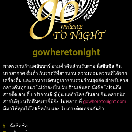
gowheretonight
พาตระเวนร้าน
คลับบาร์
ยามค่ำคืนสำหรับสาย
นั่งชิลชิล
กิน
บรรยากาศ ดื่มด่ำ กับราตรีที่ยาวนาน ความหอมหวานที่ได้จาก
เครื่องดื่ม และอาหารเลิศหรู เรารวบรวมร้านสุดฮิต สำหรับสาย
กลางคืนทุกแนว ไม่ว่าจะเป็น ผับ ร้านเล่นสด นั่งชิล ไปจนถึง
สายตื้ด สายตี้ บาร์เกาหลี ญี่ปุ่น แต่ถ้าใครเป็นสายกิน ตลาดนัด
สายโต้รุ่ง หรือ
อื่นๆ
เราก็มีจ้ะ ไม่พลาด ที่
gowheretonight.com
มีมาให้คุณได้ไปเช็คอิน และ ไปเกาะติดเทรนกันจ้า
นั่งชิลชิล