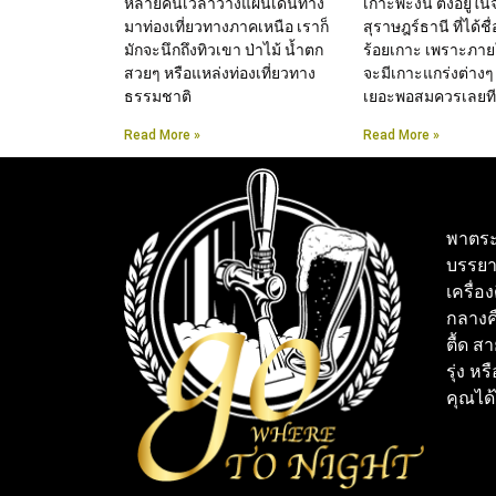
หลายคนเวลาวางแผนเดินทาง
เกาะพะงัน ตั้งอยู่ใน
มาท่องเที่ยวทางภาคเหนือ เราก็
สุราษฎร์ธานี ที่ได้ชื
มักจะนึกถึงทิวเขา ป่าไม้ น้ำตก
ร้อยเกาะ เพราะภาย
สวยๆ หรือแหล่งท่องเที่ยวทาง
จะมีเกาะแกร่งต่างๆ
ธรรมชาติ
เยอะพอสมควรเลยทีเ
Read More »
Read More »
พาตระ
บรรยา
เครื่อ
กลางคื
ตื้ด ส
รุ่ง หร
คุณได้