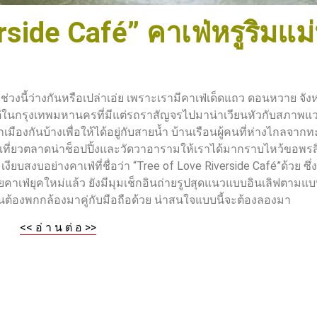
side Café” คาเฟ่หรูริมแม่
้ว่างกันหรือเปล่าเอ่ย เพราะเรามีคาเฟ่เด็ดแถว ดอนหวาย จังห
่ในกรุงเทพมหานครที่มีแต่รถราสัญจรไปมาน่าเวียนหัวกับสภาพแ
งกันบ้างเพื่อให้ได้อยู่กับสายน้ำ บ้านเรือนผู้คนที่ห่างไกลจากทะ
งเที่ยวตลาดน่าช็อปปิ้งและวัดวาอารามให้เราได้มากราบไหว้ขอพรสิ่ง
ยบสงบอย่างคาเฟ่ที่ชื่อว่า “Tree of Love Riverside Café”ด้วย ซึ่งค
าเฟ่ยุคใหม่แล้ว ยังมีมุมเช็กอินถ่ายรูปสุดแนวแบบอินเลิฟตามแบบ
ต้องพกกล้องมาคู่กับมือถือด้วย น่าสนใจแบบนี้จะต้องลองมา
<< อ่ า น ต่ อ >>