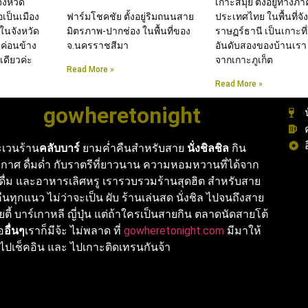
จังหวัด
เกาะสมุย ตั้งอยู่ทางภ
่อเป็นเมือง
ฟาร์มโชคชัย ตั้งอยู่ริมถนนสาย
ประเทศไทย ในพื้นที่จัง
ในจังหวัด
มิตรภาพ-ปากช่อง ในพื้นที่ของ
ราษฏร์ธานี เป็นเกาะที
 ค่อนข้าง
จ.นครราชสีมา
อันดับสองของบ้านเรา
ดียวค่ะ
จากเกาะภูเก็ต
Read More »
Read More »
gowheretonight
เวนร้าน
คลับบาร์
ยามค่ำคืนสำหรับสาย
นั่งชิลชิล
กิน
กาศ ดื่มด่ำ กับราตรีที่ยาวนาน ความหอมหวานที่ได้จาก
งดื่ม และอาหารเลิศหรู เรารวบรวมร้านสุดฮิต สำหรับสาย
นทุกแนว ไม่ว่าจะเป็น ผับ ร้านเล่นสด นั่งชิล ไปจนถึงสาย
ายตี้ บาร์เกาหลี ญี่ปุ่น แต่ถ้าใครเป็นสายกิน ตลาดนัดสายโต้
ือ
อื่นๆ
เราก็มีจ้ะ ไม่พลาด ที่
gowheretonight.com
มีมาให้
ไปเช็คอิน และ ไปเกาะติดเทรนกันจ้า