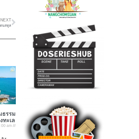
NEXT
กแดนสตูล
ชมธรรม
องทะเล
:00 am