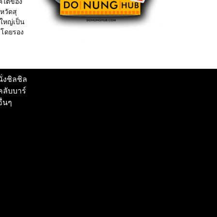
าคใต้ของ
หวัดสุ
่ใหญ่เป็น
 โดยรอง
นั่งชิลชิล
คลับบาร์
อื่นๆ