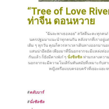
“Tree of Love River
ท่าจีน ดอนหวาย
“ฉันจะพาเธอลอย” สวัสดีนะคะทุกคน! ช่วงนี
นครปฐมมาแนะนำทุกคนกัน หลังจากที่เราอยู่แต
เดิม ๆ ทุกวัน คุณก็ควรหาเวลาเดินทางออกมานอกเมือ
แสนน่าอึดอัด เพียงมาที่นี่นอกจากจะมีแหล่งท่อ
กันแล้ว ก็ยังมีคาเฟ่เก๋ ๆ
นั่งชิลชิล
ท่ามกลางความเงี
นอกจากจะมีความโมเดิร์นทันสมัยที่เหมาะกับสายค
หญิงหรือแบบครอบครัวที่เยอะแยะจน
#
คลับบาร์
#
นั่งชิลชิล