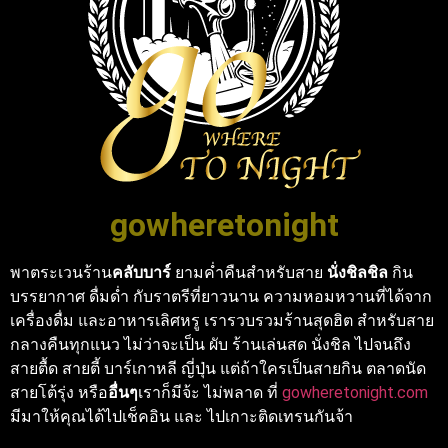
gowheretonight
พาตระเวนร้าน
คลับบาร์
ยามค่ำคืนสำหรับสาย
นั่งชิลชิล
กิน
บรรยากาศ ดื่มด่ำ กับราตรีที่ยาวนาน ความหอมหวานที่ได้จาก
เครื่องดื่ม และอาหารเลิศหรู เรารวบรวมร้านสุดฮิต สำหรับสาย
กลางคืนทุกแนว ไม่ว่าจะเป็น ผับ ร้านเล่นสด นั่งชิล ไปจนถึง
สายตื้ด สายตี้ บาร์เกาหลี ญี่ปุ่น แต่ถ้าใครเป็นสายกิน ตลาดนัด
สายโต้รุ่ง หรือ
อื่นๆ
เราก็มีจ้ะ ไม่พลาด ที่
gowheretonight.com
มีมาให้คุณได้ไปเช็คอิน และ ไปเกาะติดเทรนกันจ้า