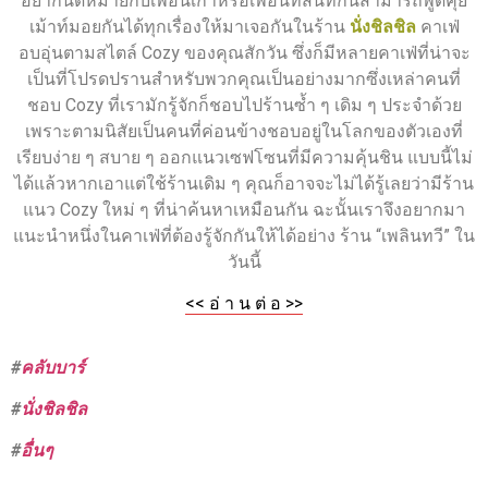
อยากนัดหมายกับเพื่อนเก่าหรือเพื่อนที่สนิทกันสามารถพูดคุย
เม้าท์มอยกันได้ทุกเรื่องให้มาเจอกันในร้าน
นั่งชิลชิล
คาเฟ่
อบอุ่นตามสไตล์ Cozy ของคุณสักวัน ซึ่งก็มีหลายคาเฟ่ที่น่าจะ
เป็นที่โปรดปรานสำหรับพวกคุณเป็นอย่างมากซึ่งเหล่าคนที่
ชอบ Cozy ที่เรามักรู้จักก็ชอบไปร้านซ้ำ ๆ เดิม ๆ ประจำด้วย
เพราะตามนิสัยเป็นคนที่ค่อนข้างชอบอยู่ในโลกของตัวเองที่
เรียบง่าย ๆ สบาย ๆ ออกแนวเซฟโซนที่มีความคุ้นชิน แบบนี้ไม่
ได้แล้วหากเอาแต่ใช้ร้านเดิม ๆ คุณก็อาจจะไม่ได้รู้เลยว่ามีร้าน
แนว Cozy ใหม่ ๆ ที่น่าค้นหาเหมือนกัน ฉะนั้นเราจึงอยากมา
แนะนำหนึ่งในคาเฟ่ที่ต้องรู้จักกันให้ได้อย่าง ร้าน “เพลินทวี” ใน
วันนี้
<< อ่ า น ต่ อ >>
#
คลับบาร์
#
นั่งชิลชิล
#
อื่นๆ