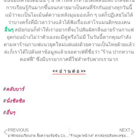
ข้นของเครื่องดื่มนั้น ๆ นำพาให้พวกท่านได้เพลินและใกล้ชิดใน
การเรียนรู้กันมากขึ้นจนกลายมาเป็นคนที่รักกันอย่างทุกวันนี้
แม้ว่าจะเป็นโมเม้นต์ความหลังมุมมองเล็ก ๆ แต่ก็ปฏิเสธไม่ได้
ว่าบางครั้งที่มีเวลาว่างแล้วได้ฟังเรื่องเล่าโรแมนติกของคน
อื่นๆ
สมัยก่อนก็ทำให้เราอยากที่จะไปสัมผัสกลิ่นอายร้านกาแฟ
ยุคก่อนบ้างไม่ว่าตัวเองจะมีคู่หรือไม่มี ในวันนี้หากคุณกำลัง
ตามหาร้านกาแฟแนวยุคใหม่แต่แฝงด้วยความเป็นไทยด้วยแล้ว
ล่ะก็เราได้ไปค้นหาข้อมูลแล้วเจอคาเฟ่ที่ชื่อว่า “ร้าน ปากหวาน
คอฟฟี่” ซึ่งมีบรรยากาศที่ใช่สำหรับพวกเรามาก
<< อ่ า น ต่ อ >>
#
คลับบาร์
#
นั่งชิลชิล
#
อื่นๆ
PREVIOUS
NEXT
มาพักผ่อนเรียบง่าย ลิ้มความเข้มข้น Coffee @ BreweryBrasserie
“ร้านภูผาหน้าเล” คาเฟ่อรุณริมทะเลชุมพรสุดเฟรชชี่