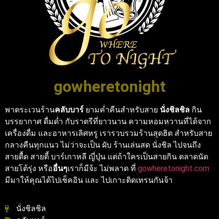
gowheretonight
พาตระเวนร้าน
คลับบาร์
ยามค่ำคืนสำหรับสาย
นั่งชิลชิล
กิน
บรรยากาศ ดื่มด่ำ กับราตรีที่ยาวนาน ความหอมหวานที่ได้จาก
เครื่องดื่ม และอาหารเลิศหรู เรารวบรวมร้านสุดฮิต สำหรับสาย
กลางคืนทุกแนว ไม่ว่าจะเป็น ผับ ร้านเล่นสด นั่งชิล ไปจนถึง
สายตื้ด สายตี้ บาร์เกาหลี ญี่ปุ่น แต่ถ้าใครเป็นสายกิน ตลาดนัด
สายโต้รุ่ง หรือ
อื่นๆ
เราก็มีจ้ะ ไม่พลาด ที่
gowheretonight.com
มีมาให้คุณได้ไปเช็คอิน และ ไปเกาะติดเทรนกันจ้า
นั่งชิลชิล