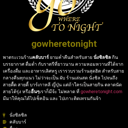
gowheretonight
พาตระเวนร้าน
คลับบาร์
ยามค่ำคืนสำหรับสาย
นั่งชิลชิล
กิน
บรรยากาศ ดื่มด่ำ กับราตรีที่ยาวนาน ความหอมหวานที่ได้จาก
เครื่องดื่ม และอาหารเลิศหรู เรารวบรวมร้านสุดฮิต สำหรับสาย
กลางคืนทุกแนว ไม่ว่าจะเป็น ผับ ร้านเล่นสด นั่งชิล ไปจนถึง
สายตื้ด สายตี้ บาร์เกาหลี ญี่ปุ่น แต่ถ้าใครเป็นสายกิน ตลาดนัด
สายโต้รุ่ง หรือ
อื่นๆ
เราก็มีจ้ะ ไม่พลาด ที่
gowheretonight.com
มีมาให้คุณได้ไปเช็คอิน และ ไปเกาะติดเทรนกันจ้า
นั่งชิลชิล
คลับบาร์