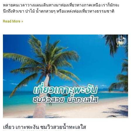
หลายคนเวลาวางแผนเดินทางมาท่องเที่ยวทางภาคเหนือ เราก็มักจะ
นึกถึงทิวเขา ป่าไม้ น้ำตกสวยๆ หรือแหล่งท่องเที่ยวทางธรรมชาติ
Read More »
เที่ยว เกาะพะงัน ชมวิวสวยน้ำทะเลใส