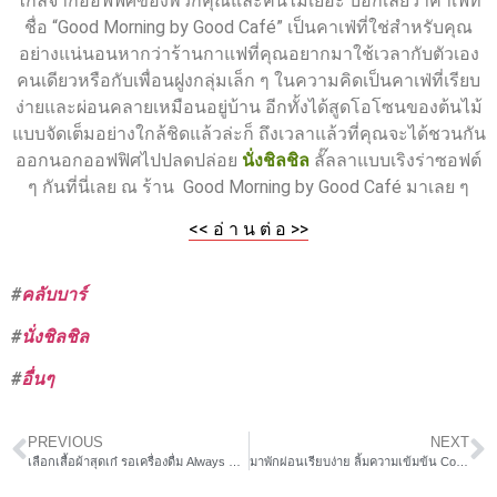
ไกลจากออฟฟิศของพวกคุณและคนไม่เยอะ บอกเลยว่าคาเฟ่ที่
ชื่อ “Good Morning by Good Café” เป็นคาเฟ่ที่ใช่สำหรับคุณ
อย่างแน่นอนหากว่าร้านกาแฟที่คุณอยากมาใช้เวลากับตัวเอง
คนเดียวหรือกับเพื่อนฝูงกลุ่มเล็ก ๆ ในความคิดเป็นคาเฟ่ที่เรียบ
ง่ายและผ่อนคลายเหมือนอยู่บ้าน อีกทั้งได้สูดโอโซนของต้นไม้
แบบจัดเต็มอย่างใกล้ชิดแล้วล่ะก็ ถึงเวลาแล้วที่คุณจะได้ชวนกัน
ออกนอกออฟฟิศไปปลดปล่อย
นั่งชิลชิล
ลั๊ลลาแบบเริงร่าซอฟต์
ๆ กันที่นี่เลย ณ ร้าน Good Morning by Good Café มาเลย ๆ
<< อ่ า น ต่ อ >>
#
คลับบาร์
#
นั่งชิลชิล
#
อื่นๆ
PREVIOUS
NEXT
เลือกเสื้อผ้าสุดเก๋ รอเครื่องดื่ม Always สไตล์ยิปซี ณ “LoveBar Cafe”
มาพักผ่อนเรียบง่าย ลิ้มความเข้มข้น Coffee @ BreweryBrasserie