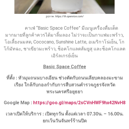
รูปภาพ : https://th.openrice.com/
คาเฟ่ “Basic Space Coffee” มีเมนูเครื่องดื่มเด็ด
มากมายที่ลูกค้าควรได้มาลิ้มลอง ไม่ว่าจะเป็นกาแฟมะพร้าว,
โอเลี้ยงนมสด, Cococano, Sunshine Latte, อเมริกาโน่เย็น, โก
โก้มัทฉะ, ชาเขียวมะพร้าว, ช็อคโกแลตส้มยูสุ และช็อคโกแลต
เอิร์ลเกรย์เย็น
Basic Space Coffee
ที่ตั้ง
: หัวมุมถนนบางเอียน ช่วงตัดกับถนนเลียบคลองมะขาม
เรียง ใกล้กับกองกำกับการสืบสวนตำรวจภูธรจังหวัด
พระนครศรีอยุธยา
Google Map :
https://goo.gl/maps/2sCVnHWF9hx42NvH8
เวลาเปิดให้บริการ :
เปิดทุกวัน ตั้งแต่เวลา
07.30
น. –
16.00
น.
ยกเว้นวันจันทร์ร้านปิด