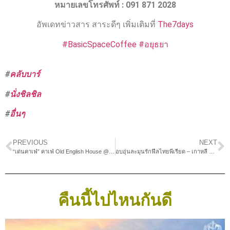
หมายเลขโทรศัพท์ : 091 871 2028
อัพเดทข่าวสาร สาระดีๆ เพิ่มเติมที่
The7days
#BasicSpaceCoffee
#อยุธยา
#
คลับบาร์
#
นั่งชิลชิล
#
อื่นๆ
PREVIOUS
NEXT
“เด่นคาเฟ่” คาเฟ่ Old English House @พระราม 6
อบอุ่นละมุนรักฟีลไทยพีเรียด – เกาหลี @ ปรางวิวคาเฟ่
คืนนี้ไปไหนกันดี