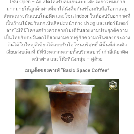
โซน Open – Air เปิดโล่งรับลมเย็นแบบโต๊ะไม้ยาวที่มีเก้าอี้
มากมายให้ลูกค้าต่างที่มาได้นั่งดื่มกันพร้อมกับถือโอกาสคุย
สัพเพเหระกันแบบในอดีต และโซน Indoor ในห้องปรับอากาศที่
เป็นร้านไม้ตะวันตกเน้นศิลปะหน้าต่าง ประตู และเฟอร์นิเจอร์
จากไม้ที่มีโครงสร้างลวดลายโมเดิร์นสวยงามประยุกต์ความ
เป็นไทยกับตะวันตกได้สวยงามควบคู่กัยความกรีนของกระถาง
ต้นไม้ใบใหญ่สีเขียวได้แบบรับโอโซนบริสุทธิ์ มีพื้นที่ส่วนตัว
เงียบสงบเต็มที่ มีที่นั่งหลากหลายทั้งบริเวณบาร์ เก้าอี้เดี่ยวติด
หน้าต่าง และโต๊ะที่นั่งกลุ่ม – คู่ด้วย
เมนูเด็ดของ
คาเฟ่ “
Basic Space Coffee”