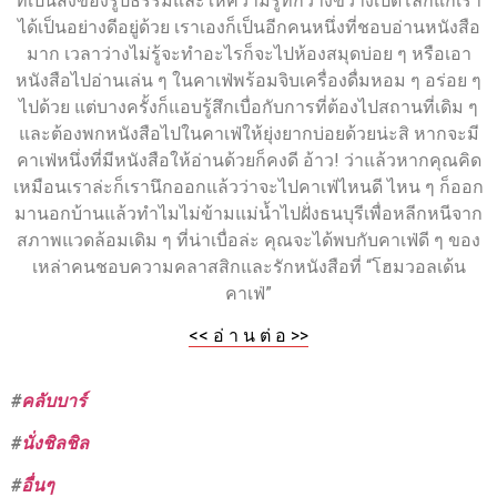
ที่เป็นสิ่งของรูปธรรมและให้ความรู้ที่กว้างขวางเปิดโลกแก่เรา
ได้เป็นอย่างดีอยู่ด้วย เราเองก็เป็นอีกคนหนึ่งที่ชอบอ่านหนังสือ
มาก เวลาว่างไม่รู้จะทำอะไรก็จะไปห้องสมุดบ่อย ๆ หรือเอา
หนังสือไปอ่านเล่น ๆ ในคาเฟ่พร้อมจิบเครื่องดื่มหอม ๆ อร่อย ๆ
ไปด้วย แต่บางครั้งก็แอบรู้สึกเบื่อกับการที่ต้องไปสถานที่เดิม ๆ
และต้องพกหนังสือไปในคาเฟ่ให้ยุ่งยากบ่อยด้วยน่ะสิ หากจะมี
คาเฟ่หนึ่งที่มีหนังสือให้อ่านด้วยก็คงดี อ้าว! ว่าแล้วหากคุณคิด
เหมือนเราล่ะก็เรานึกออกแล้วว่าจะไปคาเฟ่ไหนดี ไหน ๆ ก็ออก
มานอกบ้านแล้วทำไมไม่ข้ามแม่น้ำไปฝั่งธนบุรีเพื่อหลีกหนีจาก
สภาพแวดล้อมเดิม ๆ ที่น่าเบื่อล่ะ คุณจะได้พบกับคาเฟ่ดี ๆ ของ
เหล่าคนชอบความคลาสสิกและรักหนังสือที่ “โฮมวอลเด้น
คาเฟ่”
<< อ่ า น ต่ อ >>
#
คลับบาร์
#
นั่งชิลชิล
#
อื่นๆ