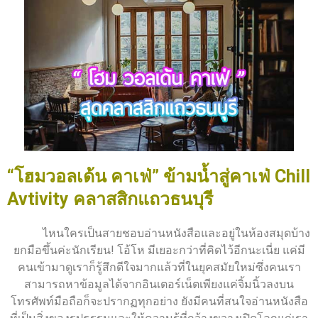
“โฮมวอลเด้น คาเฟ่” ข้ามน้ำสู่คาเฟ่ Chill
Avtivity คลาสสิกแถวธนบุรี
ไหนใครเป็นสายชอบอ่านหนังสือและอยู่ในห้องสมุดบ้าง
ยกมือขึ้นค่ะนักเรียน! โอ้โห มีเยอะกว่าที่คิดไว้อีกนะเนี่ย แค่มี
คนเข้ามาดูเราก็รู้สึกดีใจมากแล้วที่ในยุคสมัยใหม่ซึ่งคนเรา
สามารถหาข้อมูลได้จากอินเตอร์เน็ตเพียงแค่จิ้มนิ้วลงบน
โทรศัพท์มือถือก็จะปรากฏทุกอย่าง ยังมีคนที่สนใจอ่านหนังสือ