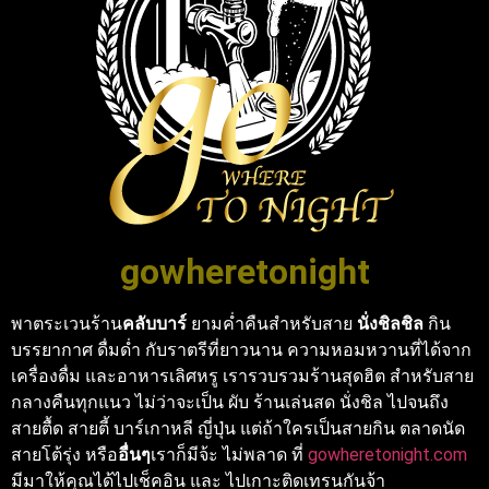
gowheretonight
พาตระเวนร้าน
คลับบาร์
ยามค่ำคืนสำหรับสาย
นั่งชิลชิล
กิน
บรรยากาศ ดื่มด่ำ กับราตรีที่ยาวนาน ความหอมหวานที่ได้จาก
เครื่องดื่ม และอาหารเลิศหรู เรารวบรวมร้านสุดฮิต สำหรับสาย
กลางคืนทุกแนว ไม่ว่าจะเป็น ผับ ร้านเล่นสด นั่งชิล ไปจนถึง
สายตื้ด สายตี้ บาร์เกาหลี ญี่ปุ่น แต่ถ้าใครเป็นสายกิน ตลาดนัด
สายโต้รุ่ง หรือ
อื่นๆ
เราก็มีจ้ะ ไม่พลาด ที่
gowheretonight.com
มีมาให้คุณได้ไปเช็คอิน และ ไปเกาะติดเทรนกันจ้า